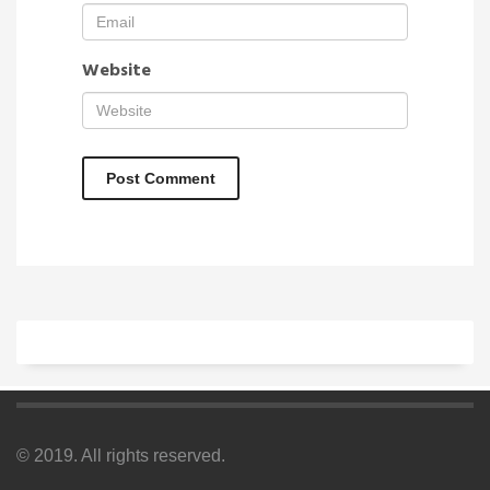
Website
© 2019. All rights reserved.