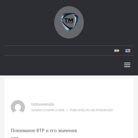
tmlivenimda
SUNDAY, 01 MARCH 2026
/
PUBLISHED IN
UNCATEGORIZED
Понимание RTP и его значения