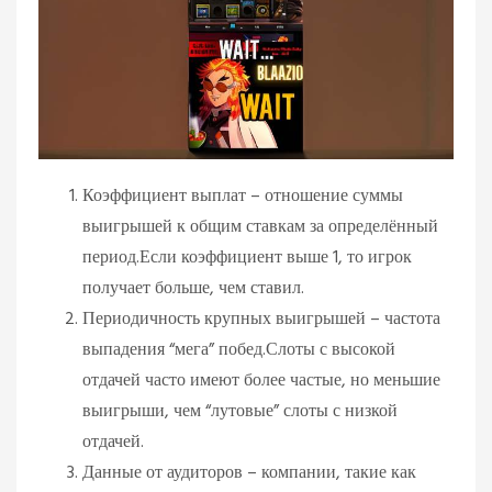
Коэффициент выплат – отношение суммы
выигрышей к общим ставкам за определённый
период.Если коэффициент выше 1, то игрок
получает больше, чем ставил.
Периодичность крупных выигрышей – частота
выпадения “мега” побед.Слоты с высокой
отдачей часто имеют более частые, но меньшие
выигрыши, чем “лутовые” слоты с низкой
отдачей.
Данные от аудиторов – компании, такие как