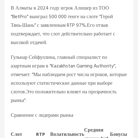
В Алматы в 2024 году игрок Алишер из ТОО
“BetPro” выиграл 500 000 тенге на слоте “Герой
Тянь‑Шань” с заявленным RTP 97%.Его отзыв
подтверждает, что слот действительно работает с
высокой отдачей.
Гульнар Сейфуллина, главный специалист по
азартным играм в “Kazakhstan Gaming Authority”,
отмечает: “Мы наблюдаем рост числа игроков, которые
используют статистические данные при выборе
слотов.Это положительно влияет на прозрачность
рынка”.
Сравнение с лидерами рынка
Средняя
Слот
RTP
Волатильность
Бонусы