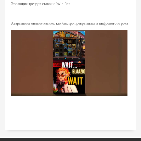
Эволюция трендов ставок с 1win Bet
Азартмания онлайн‑казино: как быстро превратиться в цифрового игрока