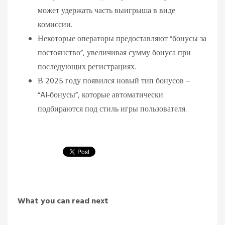
может удержать часть выигрыша в виде
комиссии.
Некоторые операторы предоставляют “бонусы за
постоянство”, увеличивая сумму бонуса при
последующих регистрациях.
В 2025 году появился новый тип бонусов –
“AI‑бонусы”, которые автоматически
подбираются под стиль игры пользователя.
What you can read next